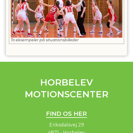
To eksempeler på situationsbilleder
HORBELEV
MOTIONSCENTER
FIND OS HER
Eriksdalsvej 29
4871 - Horbelev