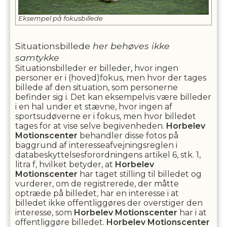
Eksempel på fokusbillede
Situationsbillede
her behøves ikke
samtykke
Situationsbilleder er billeder, hvor ingen
personer er i (hoved)fokus, men hvor der tages
billede af den situation, som personerne
befinder sig i. Det kan eksempelvis være billeder
i en hal under et stævne, hvor ingen af
sportsudøverne er i fokus, men hvor billedet
tages for at vise selve begivenheden.
Horbelev
Motionscenter
behandler disse fotos på
baggrund af interesseafvejningsreglen i
databeskyttelsesforordningens artikel 6, stk. 1,
litra f, hvilket betyder, at
Horbelev
Motionscenter
har taget stilling til billedet og
vurderer, om de registrerede, der måtte
optræde på billedet, har en interesse i at
billedet ikke offentliggøres der overstiger den
interesse, som
Horbelev Motionscenter
har i at
offentliggøre billedet.
Horbelev Motionscenter