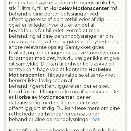
med databeskyttelsesforordningens artikel 6,
stk. 1, litra A, til, at
Horbelev Motionscenter
må
behandle dine personoplysninger ved
offentliggørelse af portrætbilleder af dig
og/eller billeder, hvor du er en del af
hovedfokus for billedet. Formålet med
behandling af dine personoplysninger er din
organisationens offentliggørelse af nyheder og
andre relevante opslag. Samtykket gives
frivilligt, og der er ingen negative konsekvenser
forbundet med det, hvis du vælger ikke at give
dit samtykke. Du kan til enhver tid trække dit
samtykke tilbage ved at kontakte
Horbelev
Motionscenter
. Tilbagekaldelse af samtykket
berører ikke lovligheden af
behandlinger/offentliggørelser, der er sket
forud for din tilbagetrækning af samtykket. Det
er
Horbelev Motionscenter
, der er
dataansvarlig for de billeder, der bliver
offentliggjort af dig. Du kan læse mere om dine
rettigheder og hvordan organisationen
behandler dine personoplysninger
her
.
Nedenfor gives en beskrivelse af de forskellige