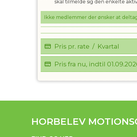
skal tilmelde sig den enkelte aktiv
Ikke medlemmer der ønsker at deltage
OPRET EN PROF
Pris pr. rate
/
Kvartal
Pris fra nu, indtil
01.09.202
HORBELEV MOTIONS