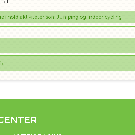
itet.
 i hold aktiviteter som Jumping og Indoor cycling
IL
6
.
CENTER