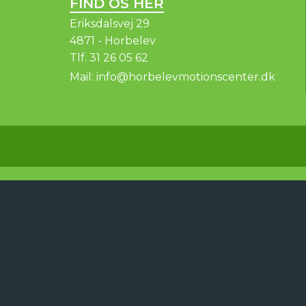
FIND OS HER
Eriksdalsvej 29
4871 - Horbelev
Tlf.
31 26 05 62
Mail:
info@horbelevmotionscenter.dk