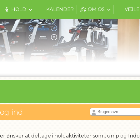
HOLD
KALENDER
OM OS
VEJL
log ind
r ønsker at deltage i holdaktiviteter som Jump og Indo